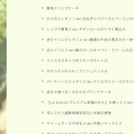
簡単♪リンゴケーキ
からだスッキリ！<br>玉ねぎとパプリカとベーコンの
レンジで簡単♪<br>チキンロールのトマト煮込み
赤ワインにピッタリ♪<br>魅惑の牛肉の葱まみれ～
白ワインに♪<br>鮭のロールキャベツ・クリーム仕立
クリスマスキャラ弁♪サンタのトトロ
おからでふわふわ！ブッシュドノエル
パーティーにピッタリ♪<br>クリスマスリースのちら
皮まで食べる！みかんのパウンドケーキ
【LA DOLCE プレミアム幸福みかん】を使って♪<
冬レシピ♪超簡単鶏手羽元と大根の煮物
クリームチーズで作る♪<br>可愛いティラミス
カマンベールとモッツアレラのチーズフォンデュ