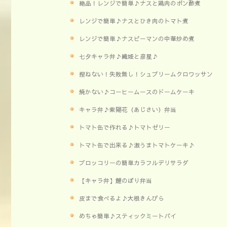
絶品！レンジで簡単♪ナスと鶏肉のポン酢煮
レンジで簡単♪ナスとひき肉のトマト煮
レンジで簡単♪ナスピーマンの中華炒め煮
七夕キャラ弁♪織姫と彦星♪
捏ねない！失敗無し！シュプリームクロワッサン
焼かない♪コーヒームースのドームケーキ
キャラ弁♪紫陽花（あじさい）弁当
トマト缶で作れる♪トマトゼリー
トマト缶で出来る♪激うまトマトケーキ♪
ブロッコリーの簡単カラフルデリサラダ
【キャラ弁】鯉のぼり弁当
皮まで食べるよ♪大根きんぴら
めちゃ簡単♪スティックミートパイ