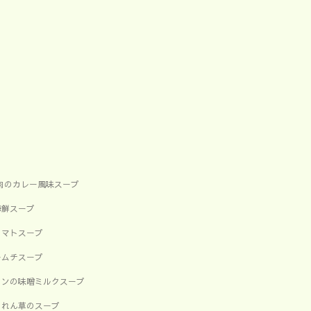
き肉のカレー風味スープ
海鮮スープ
トマトスープ
キムチスープ
コンの味噌ミルクスープ
うれん草のスープ