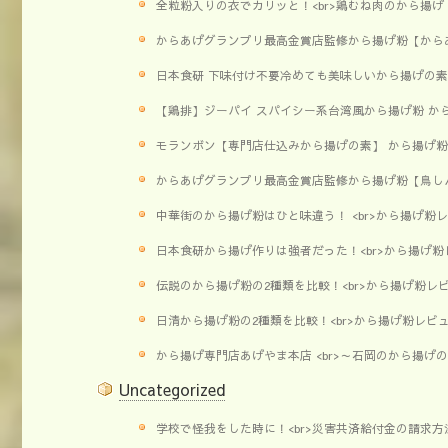
全粒粉入りの衣でカリッと！<br>鶏むね肉のから揚げ
からあげグランプリ最高金賞店監修から揚げ粉【からあ
日本食研 下味付け不要冷めても美味しいから揚げの素<
【鶏排】ジーパイ スパイシー系台湾風から揚げ粉 か
モランボン【専門店仕込みから揚げの素】 から揚げ粉
からあげグランプリ最高金賞店監修から揚げ粉【鳥しん
中華街のから揚げ粉はひと味違う！ <br>から揚げ粉
日本食研から揚げ作りは強者だった！<br>から揚げ粉
伝説のから揚げ粉の2種類を比較！<br>から揚げ粉レ
日清から揚げ粉の2種類を比較！<br>から揚げ粉レビ
から揚げ専門店あげやま本店 <br>～石岡のから揚げ
Uncategorized
学校で怪我をした時に！<br>災害共済給付金の請求方