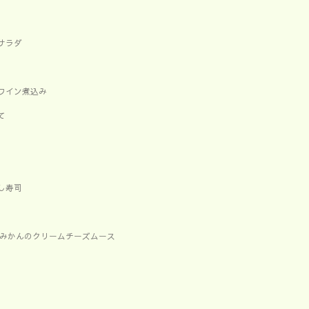
サラダ
赤ワイン煮込み
て
し寿司
br>みかんのクリームチーズムース