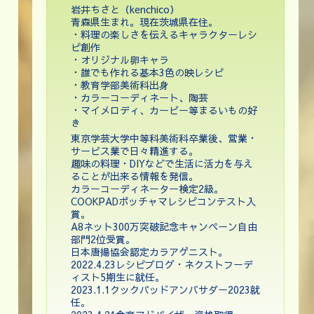
岩井ちさと（kenchico）
青森県生まれ。現在茨城県在住。
・料理の楽しさを伝えるキャラクターレシ
ピ創作
・オリジナル卵キャラ
・誰でも作れる基本3色の映レシピ
・教育学部美術科出身
・カラーコーディネート、陶芸
・マイメロディ、カービー等まるいもの好
き
東京学芸大学中等科美術科卒業後、営業・
サービス業で日々精進する。
趣味の料理・DIYなどで生活に活力を与え
ることが出来る情報を発信。
カラーコーディネーター検定2級。
COOKPADポッチャマレシピコンテスト入
賞。
A8ネット300万突破記念キャンペーン自由
部門2位受賞。
日本唐揚協会認定カラアゲニスト。
2022.4.23レシピブログ・ネクストフーデ
ィスト5期生に就任。
2023.1.1クックパッドアンバサダー2023就
任。