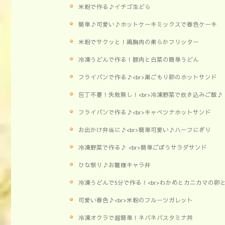
米粉で作る♪イチゴ生どら
簡単♪可愛い♪ホットケーキミックスで春色ケーキ
米粉でサクッと！鶏胸肉の柔らかフリッター
冷凍うどんで作る！豚肉と白菜の簡単うどん
フライパンで作る♪<br>巣ごもり卵のホットサンド
包丁不要！失敗無し！<br>冷凍野菜で炊き込みご飯♪
フライパンで作る♪<br>キャベツナホットサンド
お出かけ弁当に♪<br>簡単可愛い♪ハーフにぎり
冷凍野菜で作る♪ <br>簡単ごぼうサラダサンド
ひな祭り♪お雛様キャラ弁
冷凍うどんで5分で作る！<br>わかめとカニカマの卵
可愛い春色♪<br>米粉のフルーツガレット
冷凍オクラで超簡単！ネバネバスタミナ丼