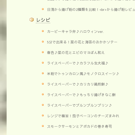
日清から揚げ粉の2種類を比較！<br>から揚げ粉レビ
レシピ
カービーキャラ弁♪ハロウィンver.
5分で出来る！菜の花と海苔のおかかソテー
春色♪菜の花とエビのマヨぽん和え
ライスペーパーで♪カラフル生大福♪
米粉でトゥンカロン風♪モノクロスイーツ♪
ライスペーパーで♪カリカリ鶏煎餅♪
ライスペーパーで♪もっちり揚げきなこ餅
ライスペーパーでプルンプルンプリン♪
レンジで極旨！茄子ベーコンのチーズまみれ
スモークサーモンとアボカドの巻き寿司