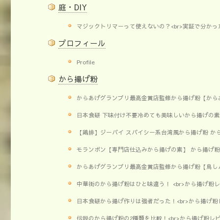
庭・DIY
マジックトリマーって使えないの？<br>実証で分か
プロフィール
Profile
から揚げ粉
からあげグランプリ最高金賞店監修から揚げ粉【からあ
日本食研 下味付け不要冷めても美味しいから揚げの素<
【鶏排】ジーパイ スパイシー系台湾風から揚げ粉 か
モランボン【専門店仕込みから揚げの素】 から揚げ粉
からあげグランプリ最高金賞店監修から揚げ粉【鳥しん
中華街のから揚げ粉はひと味違う！ <br>から揚げ粉
日本食研から揚げ作りは強者だった！<br>から揚げ粉
伝説のから揚げ粉の2種類を比較！<br>から揚げ粉レ