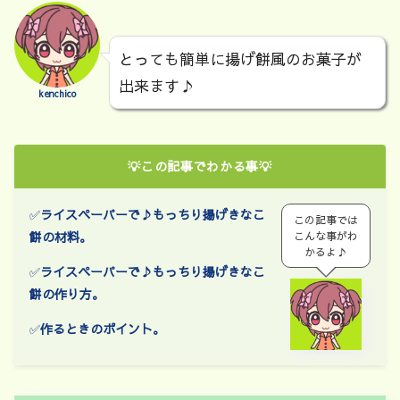
とっても簡単に揚げ餅風のお菓子が
出来ます♪
kenchico
💡この記事でわかる事💡
✅
ライスペーパーで♪もっちり揚げきなこ
この記事では
餅
の材料。
こんな事がわ
かるよ♪
✅
ライスペーパーで♪もっちり揚げきなこ
餅
の作り方。
✅
作るときのポイント。