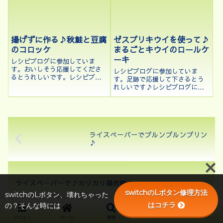
して、...
な粉が商品としてありますよ
ね。今回は、...
揚げずに作る♪秋鮭と豆腐
ゼスプリキウイを使って♪
のコロッケ
まるごとキウイのロールケ
ーキ
レシピブログに参加していま
す。おいしそう応援してくださ
レシピブログに参加していま
るとうれしいです。レシピブロ
す。足跡で応援して下さるとう
グに参加中♪【レシピブログの
れしいです♪レシピブログに参
「秋一番のおいしさ！北海道の
加中♪こんにちは、kenchicoで
秋鮭で旬を味わうレシピ」モニ
す♪先日、COOKPADでゼスプ
ター参加中！】こんにちは、
リキウイが当選しました♪とっ
kenchicoです♪レシピブログの
ても甘くて、でも後味さっぱり
「秋一番のお...
で、すっきりとした美味しいキ
ライスペーパーでプルンプルンプリン
ウイで...
♪
ライスペーパーで♪カリカリ鶏煎餅♪
switchのLボタン修理方法
switchのLボタン、壊れちゃった
はコチラ
の？そんな時には
メニュー
ホーム
検索
トップ
サイドバー