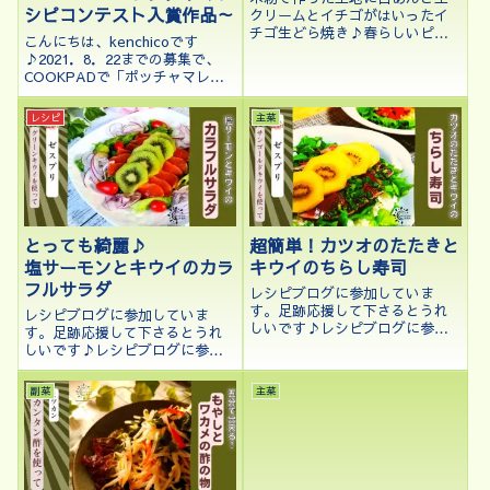
シピコンテスト入賞作品～
クリームとイチゴがはいったイ
チゴ生どら焼き♪春らしいピン
こんにちは、kenchicoです
ク色でひな祭りのデザートにも
♪2021．8．22までの募集で、
OK！
COOKPADで「ポッチャマレシ
ピコンテスト」を行っておりま
した。今回は私が応募した「ポ
レシピ
主菜
ッチャマの海水浴」を、写真も
ふんだんに使って、COOKPAD
に掲載したレシピでは掲載し...
とっても綺麗♪
超簡単！カツオのたたきと
塩サーモンとキウイのカラ
キウイのちらし寿司
フルサラダ
レシピブログに参加していま
す。足跡応援して下さるとうれ
レシピブログに参加していま
しいです♪レシピブログに参加
す。足跡応援して下さるとうれ
中♪こんにちは、kenchicoです
しいです♪レシピブログに参加
♪モニター当選したゼスプリキ
中♪こんにちは(*´ω｀*)ゼスプリ
ウイを使って、色々なレシピを
キウイのさっぱりとした甘さ
副菜
主菜
考えています。ということで、
が、塩味と合うということがわ
カツオのたたきを買ってきて、
かり色々なレシピを考えていま
のっけて簡...
すkenchicoです♪今回はお刺身
用サ...