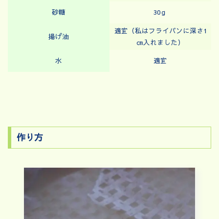
砂糖
30ｇ
適宜（私はフライパンに深さ1
揚げ油
㎝入れました）
水
適宜
作り方