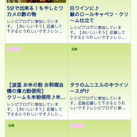
5分で出来る！もやしとワ
白ワインに♪
カメの酢の物
鮭のロールキャベツ・クリ
ーム仕立て
レシピブログに参加していま
す。【おいしいそう】応援して
レシピブログに参加していま
下さるとうれしいです♪レシピ
す。【おいしいそう】応援して
ブログに参加中♪こんにちは、
下さるとうれしいです♪レシピ
kenchicoです♪最近野菜が高い
ブログに参加中♪クリックして
ですよね。それでも肉や魚だけ
応援して下さるとうれしいです
スイーツ
主菜
ではなく、副菜も食べて健康に
♪こんにちは、kenchicoです
良い食生活を送りたいのです！
♪SUNTORY✖️FOODSTPARK
今回は、少...
様コラボの【バロン ド レス...
【波里 お米の粉 お料理自
タラのムニエルのキウイソ
慢の薄力粉使用】
ースがけ
クリームも米粉使用♪米粉
レシピブログに参加していま
のロールケーキ
す。足跡応援して下さるとうれ
レシピブログに参加していま
しいです♪レシピブログに参加
す。【おいしいそう】応援して
中♪こんにちは、kenchicoです
下さるとうれしいです♪レシピ
♪今回も先日COOKPADで当た
ブログに参加中♪こんにちは、
ったゼスプリキウイを使ったレ
kenchicoです♪ケーキを作るの
主菜
スイーツ
シピをご紹介いたします。今回
には小麦粉、なかでも薄力粉と
は、タラの切り身をムニエルに
いうイメージですが、今は色々