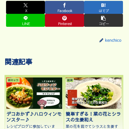
X
Facebook
はてブ
LINE
Pinterest
コピー
kenchico
関連記事
卵キャラ
副菜
デコおかず♪ハロウィンモ
簡単すぎる！菜の花とシラ
ンスター♪
スの生姜和え
レシピブログに参加していま
菜の花を茹でてシラスと生姜す