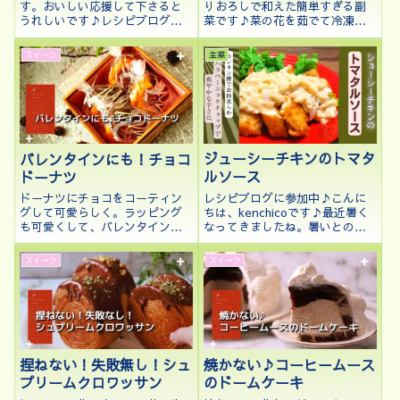
す。おいしい応援して下さると
りおろしで和えた簡単すぎる副
うれしいです♪レシピブログに
菜です♪菜の花を茹でて冷凍し
参加中♪こんにちは、kenchico
たものを使ってもOK！
です♪10月ももう中盤。ハロウ
スイーツ
主菜
ィンも近づいてきましたね。今
回はCOOKPADのハロウィン特
別企画に応募したデコおかずの
レシ...
ジューシーチキンのトマタ
バレンタインにも！チョコ
ルソース
ドーナツ
レシピブログに参加中♪こんに
ドーナツにチョコをコーティン
ちは、kenchicoです♪最近暑く
グして可愛らしく。ラッピング
なってきましたね。暑いとのど
も可愛くして、バレンタインや
が渇くのでジューシーなものが
贈り物にもピッタリ♪
食べたい！そんな衝動にかられ
スイーツ
スイーツ
ます。そこで、今回は鶏むね肉
をお酢の力で柔らかくジューシ
ーに揚げてピリ辛のトマト味の
タルタル...
捏ねない！失敗無し！シュ
焼かない♪コーヒームース
プリームクロワッサン
のドームケーキ