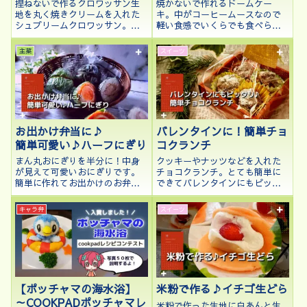
捏ねないで作るクロワッサン生
焼かないで作れるドームケー
地を丸く焼きクリームを入れた
キ。中がコーヒームースなので
シュプリームクロワッサン。イ
軽い食感でいくらでも食べられ
ースト菌を予備発酵して失敗無
ちゃうケーキです♪
しです♪
主菜
スイーツ
お出かけ弁当に♪
バレンタインに！簡単チョ
簡単可愛い♪ハーフにぎり
コクランチ
まん丸おにぎりを半分に！中身
クッキーやナッツなどを入れた
が見えて可愛いおにぎりです。
チョコクランチ。とても簡単に
簡単に作れてお出かけのお弁当
できてバレンタインにもピッタ
にもピッタリです。
リです♪
キャラ弁
スイーツ
【ポッチャマの海水浴】
米粉で作る♪イチゴ生どら
～COOKPADポッチャマレ
米粉で作った生地に白あんと生