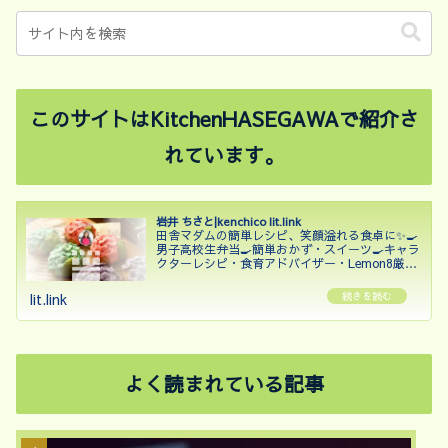
このサイトはKitchenHASEGAWAで紹介さ
れています。
岩井 ちさと|kenchico lit.link
田舎マダムの簡単レシピ、笑顔溢れる食卓に✨🍳
男子高校生弁当🍳簡単おかず・スイーツ🍳キャラ
クターレシピ・食育アドバイザー・Lemon8厳選
クリエイター・Nadia Artist・Cookpadアンバサ
ダー2023・2024・カラーコーディネー...
lit.link
よく読まれている記事