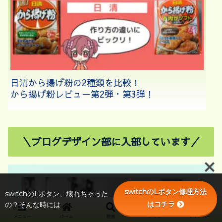
日清から揚げ粉の2種類を比較！
から揚げ粉レビュー第2弾・第3弾！
＼ブログデザイン部に入部しています／
switchのLボタン修理方法
switchのLボタン、壊れちゃった
はコチラ
の？そんな時には
メニュー
ホーム
検索
トップ
サイドバー