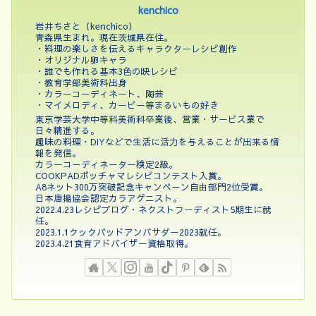
kenchico
岩井ちさと（kenchico）
青森県生まれ。現在茨城県在住。
・料理の楽しさを伝えるキャラクターレシピ創作
・オリジナル卵キャラ
・誰でも作れる基本3色の映レシピ
・教育学部美術科出身
・カラーコーディネート、陶芸
・マイメロディ、カービー等まるいもの好き
東京学芸大学中等科美術科卒業後、営業・サービス業で
日々精進する。
趣味の料理・DIYなどで生活に活力を与えることが出来る情
報を発信。
カラーコーディネーター検定2級。
COOKPADポッチャマレシピコンテスト入賞。
A8ネット300万突破記念キャンペーン自由部門2位受賞。
日本唐揚協会認定カラアゲニスト。
2022.4.23レシピブログ・ネクストフーディスト5期生に就
任。
2023.1.1クックパッドアンバサダー2023就任。
2023.4.21食育アドバイザー資格取得。