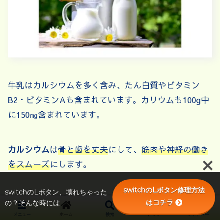
牛乳はカルシウムを多く含み、たん白質やビタミン
B2・ビタミンAも含まれています。カリウムも100g中
に150㎎含まれています。
カルシウム
は
骨と歯を丈夫
にして、
筋肉や神経の働き
をスムーズ
にします。
switchのLボタン修理方法
switchのLボタン、壊れちゃった
牛乳の
たん白質
は、カゼインとホエイからなり、75～
はコチラ
の？そんな時には
85％を占める
カゼイン
はカルシウムの吸収を助けた
メニュー
ホーム
検索
トップ
サイドバー