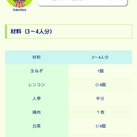
kenchico
材料（3～4人分）
材料
3～4人分
玉ねぎ
1個
レンコン
小4個
人参
半分
鶏肉
１枚
白菜
1/4個