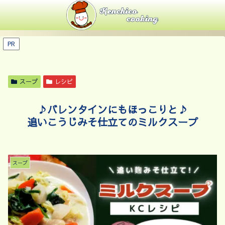
PR
スープ
レシピ
♪バレンタインにもほっこりと♪
追いこうじみそ仕立てのミルクスープ
スープ