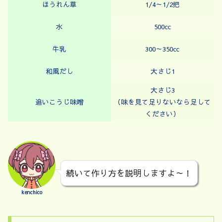
ほうれん草
1/4～1/2把
水
500㏄
牛乳
300～350㏄
和風だし
大さじ1
大さじ3
追いこうじ味噌
（味を見て足りないなら足して
ください）
続いて作り方を説明しますよ～！
kenchico