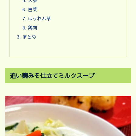
人参
白菜
ほうれん草
鶏肉
まとめ
追い麹みそ仕立てミルクスープ