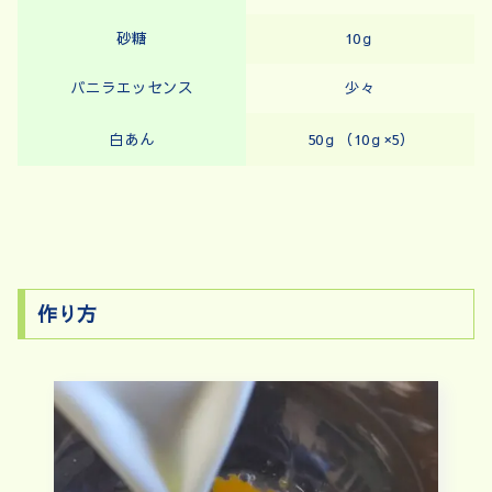
砂糖
10ｇ
バニラエッセンス
少々
白あん
50ｇ（10ｇ×5）
作り方