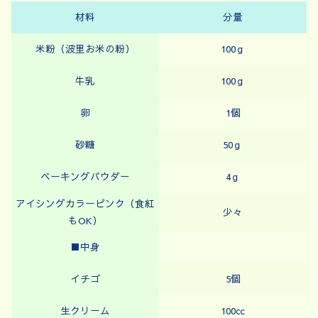
材料
分量
米粉（波里お米の粉）
100ｇ
牛乳
100ｇ
卵
1個
砂糖
50ｇ
ベーキングパウダー
4ｇ
アイシングカラーピンク（食紅
少々
もOK）
■中身
イチゴ
5個
生クリーム
100㏄