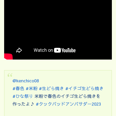
@kenchico08
#春色
#米粉
#生どら焼き
#イチゴ生どら焼き
#ひな祭り
米粉で春色のイチゴ生どら焼きを
作ったよ♪
#クックパッドアンバサダー2023