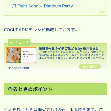
♬ Fight Song – Platinum Party
COOKPADにもレシピ掲載しています。
米粉で作る♪イチゴ生どら by 岩井ちさと
「米粉で作る♪イチゴ生どら」の作り方。米粉で作っ
た生地に白あんと生クリームとイチゴがはいったイチ
ゴ生どら焼き♪春らしいピンク色でひな祭りのデザー
トにもOK！ 材料: 米粉、牛乳、卵
cookpad.com
作るときのポイント
生地を焼くときは弱火で片面3分、両面焼きます。焼