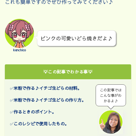
これも簡単ですのでぜひ作ってみてください♪
ピンクの可愛いどら焼きだよ♪
kenchico
💡この記事でわかる事💡
✅
米粉で作る♪イチゴ生どら
の材料。
この記事では
こんな事がわ
✅
米粉で作る♪イチゴ生どら
の作り方。
かるよ♪
✅
作るときのポイント。
✅
このレシピで使用したもの
。