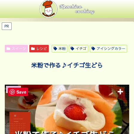
PR
スイーツ
レシピ
米粉
イチゴ
アイシングカラー
米粉で作る♪イチゴ生どら
スイーツ
Save