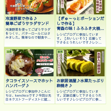
果 ざくろ」を使ったさっぱり
ご紹介します。色どりがきれい
としたレシ...
で...
【ぎゅ～っとポーションだ
冷凍野菜で作る♪
しで作る】
簡単ごぼうサラダサンド
青森の味！ふろふき大根の
冷凍野菜を使ってごぼうサラダ
生姜味噌だれ
をつくり、バターロールにはさ
レシピブログに参加していま
みました。簡単なので朝食やラ
す。【おいしいそう】応援して
ンチにもピッタリです。
下さるとうれしいです♪レシピ
ブログに参加中♪こんにちは、
kenchicoです♪11月になり、日
主菜
副菜
中も肌寒い日がありますね。そ
んな日は体が温まるものが食べ
たくなります。今回は、ふろふ
き大根の...
タコライスソースでホット
お家居酒屋♪水菜たっぷり
ハンバーグ♪
卵焼き♪
レシピブログに参加中♪こんに
レシピブログに参加していま
ちは、kenchicoです♪今回は先
す。足跡応援して下さるとうれ
日ネクストフーディストに就任
しいです♪レシピブログに参加
したお祝いとしていただいたタ
中♪Blog Mapにも登録していま
コライスソースを使ったレシピ
す。応援して下さるとうれしい