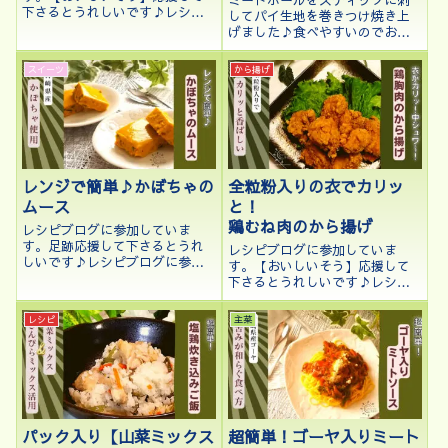
下さるとうれしいです♪レシピ
してパイ生地を巻きつけ焼き上
ブログに参加中♪クリックして
げました♪食べやすいのでお出
応援して下さるとうれしいです
かけのお弁当にも良いですよ♪
♪こんにちは、kenchicoです♪
スイーツ
から揚げ
今日は3月3日、ひな祭りの日で
すね。本日はひな祭りに因んで
お雛様キ...
レンジで簡単♪かぼちゃの
全粒粉入りの衣でカリッ
ムース
と！
鶏むね肉のから揚げ
レシピブログに参加していま
す。足跡応援して下さるとうれ
レシピブログに参加していま
しいです♪レシピブログに参加
す。【おいしいそう】応援して
中♪Blog Mapにも登録していま
下さるとうれしいです♪レシピ
す。応援して下さるとうれしい
ブログに参加中♪クリックして
です♪こんにちは、kenchicoで
応援して下さるとうれしいです
レシピ
主菜
す♪前回の宮崎県産のかぼちゃ
♪こんにちは、kenchicoです♪
を使ったソテーの残りの半分の
先日、「日清製粉グループ×フー
か...
ディストパーク」のコラボ広告
企画に...
パック入り【山菜ミックス
超簡単！ゴーヤ入りミート