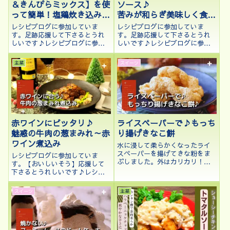
＆きんぴらミックス】を使
ソース♪
って簡単！塩鶏炊き込みご
苦みが和らぎ美味しく食べ
飯
られる♪
レシピブログに参加していま
レシピブログに参加していま
す。足跡応援して下さるとうれ
す。足跡応援して下さるとうれ
しいです♪レシピブログに参加
しいです♪レシピブログに参加
中♪９月も今週で終わり、秋深
中♪Blog Mapにも登録していま
まる季節になってきました。秋
す。応援して下さるとうれしい
主菜
スイーツ
といえばなぜか炊き込みご飯が
です♪こんにちは、kenchicoで
食べたくなるのですが、野菜を
す♪7月に入り、またまた暑くな
細かく切ったりするのが大変で
ってきています。暑い夏は、
すよね。今回はパッ...
め...
赤ワインにピッタリ♪
ライスペーパーで♪もっち
魅惑の牛肉の葱まみれ～赤
り揚げきなこ餅
ワイン煮込み
水に浸して柔らかくなったライ
スペーパーを揚げてきな粉をま
レシピブログに参加していま
ぶしました。外はカリカリ！中
す。【おいしいそう】応援して
はもっちり、のび～♪最高に美
下さるとうれしいです♪レシピ
味い！
ブログに参加中♪クリックして
応援して下さるとうれしいです
スイーツ
主菜
♪こんにちは、kenchicoです
♪SUNTORY✖️FOODSTPARK
様コラボの【バロン ド レス...