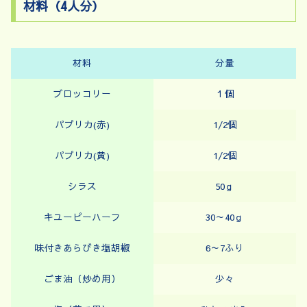
材料（4人分）
材料
分量
ブロッコリー
１個
パプリカ(赤)
1/2個
パプリカ(黄)
1/2個
シラス
50ｇ
キユーピーハーフ
30～40ｇ
味付きあらびき塩胡椒
6～7ふり
ごま油（炒め用）
少々