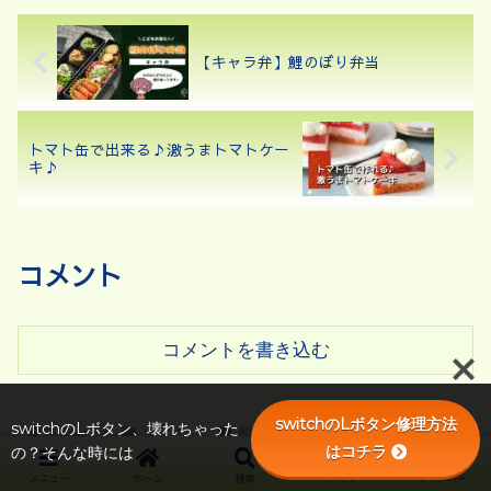
をご紹介したいと思います。タ
です♪こんにちは、kenchicoで
コライスソースでハンバーグを
す♪最近暑くて大変ですね。暑
煮込んだちょっとピリ辛なハン
い日の夜はお家でビールを飲み
バーグ(...
た...
【キャラ弁】鯉のぼり弁当
トマト缶で出来る♪激うまトマトケー
キ♪
コメント
コメントを書き込む
switchのLボタン修理方法
switchのLボタン、壊れちゃった
ホーム
レシピ
副菜
はコチラ
の？そんな時には
メニュー
ホーム
検索
トップ
サイドバー