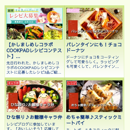
副菜
スイーツ
【かしましめしコラボ
バレンタインにも！チョコ
COOKPADレシピコンテス
ドーナツ
ト】
ドーナツにチョコをコーティン
出品レシピ報告！
グして可愛らしく。ラッピング
先日行われた、かしましめしコ
も可愛くして、バレンタインや
ラボのCOOKPADレシピコンテ
贈り物にもピッタリ♪
ストに応募したレシピ3品ご紹介
します。食材の栄養や作り方詳
細も記載しております。
キャラ弁
レシピ
ひな祭り♪お雛様キャラ弁
めちゃ簡単♪スティックミ
ートパイ
レシピブログに参加していま
す。【おいしいそう】応援して
ミートボールをスティックに刺