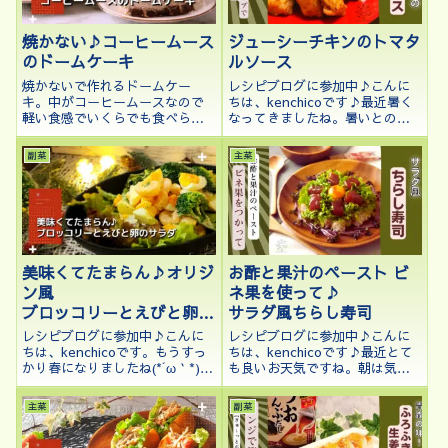
ジューシーチキンのトマタ
焼かない♪コーヒームース
ルソース
のドームケーキ
レシピブログに参加中♪こんに
焼かないで作れるドームケー
ちは、kenchicoです♪最近暑く
キ。中がコーヒームースなので
なってきましたね。暑いとのど
軽い食感でいくらでも食べられ
が渇くのでジューシーなものが
ちゃうケーキです♪
食べたい！そんな衝動にかられ
副菜
主菜
ます。そこで、今回は鶏むね肉
をお酢の力で柔らかくジューシ
ーに揚げてピリ辛のトマト味の
タルタル...
お酢と果汁のペースト ビ
美味くてたまらん♪オリジ
ネ果を使って♪
ン風
サラダ風ちらし寿司
ブロッコリーとえびと卵の
サラダ
レシピブログに参加中♪こんに
レシピブログに参加中♪こんに
ちは、kenchicoです♪最近とて
ちは、kenchicoです。もうすっ
も良いお天気ですね。朝は気持
かり春になりましたね(*´ω｀*)近
ちよいですが日中は暑い日が続
所の街路樹の桜も満開に近くな
いていますが皆さんはいかがお
って息子ももうすぐ入学式で
主菜
副菜
過ごしでしょうか。今回は、
す！今回は春にぴったりのブロ
「お酢と果汁のペースト ビネ
ッコリーとえびと卵のサラダを