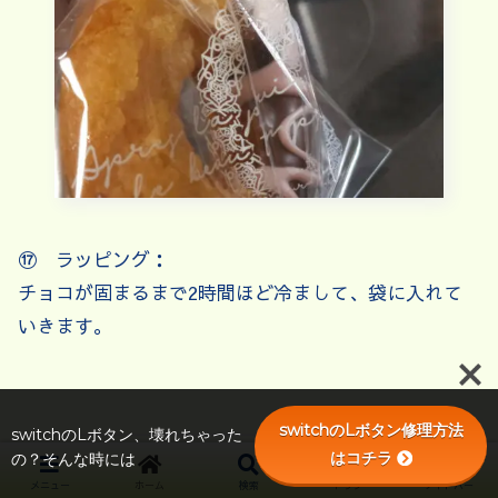
⑰ ラッピング：
チョコが固まるまで2時間ほど冷まして、袋に入れて
いきます。
switchのLボタン修理方法
switchのLボタン、壊れちゃった
はコチラ
の？そんな時には
メニュー
ホーム
検索
トップ
サイドバー