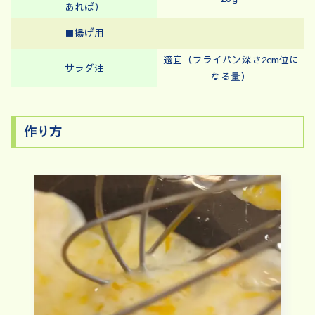
あれば）
■揚げ用
適宜（フライパン深さ2cm位に
サラダ油
なる量）
作り方