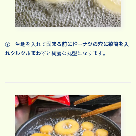
⑦ 生地を入れて
固まる前にドーナツの穴に菜箸を入
れクルクルまわす
と綺麗な丸型になります。