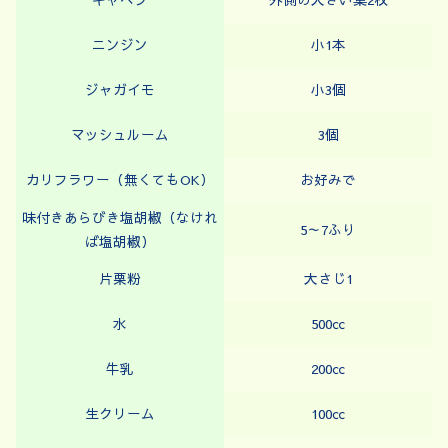
ニンジン
小1本
ジャガイモ
小3個
マッシュルーム
3個
カリフラワー（無くてもOK）
お好みで
味付きあらびき塩胡椒（なけれ
5～7ふり
ば塩胡椒）
片栗粉
大さじ1
水
500㏄
牛乳
200㏄
生クリーム
100㏄