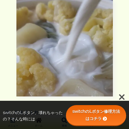
switchのLボタン修理方法
⑯ 牛乳を入れて
switchのLボタン、壊れちゃった
はコチラ
の？そんな時には
メニュー
ホーム
検索
トップ
サイドバー