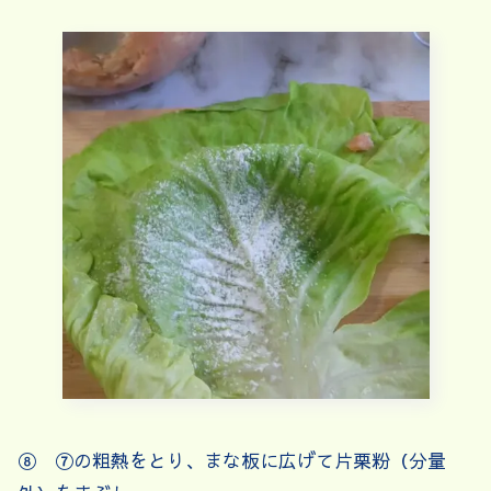
⑧ ⑦の粗熱をとり、まな板に広げて片栗粉（分量