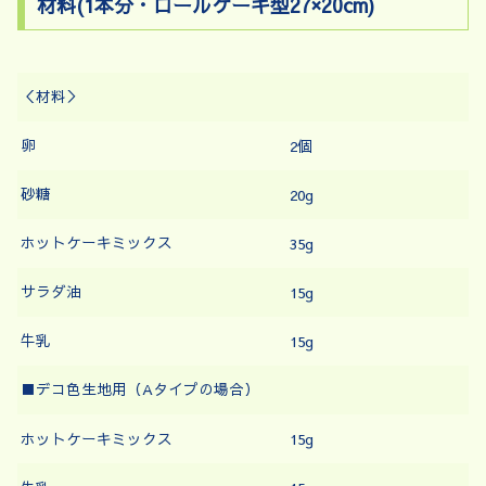
材料(1本分・ロールケーキ型27×20cm)
＜材料＞
卵
2個
砂糖
20g
ホットケーキミックス
35g
サラダ油
15g
牛乳
15g
■デコ色生地用（Aタイプの場合）
ホットケーキミックス
15g