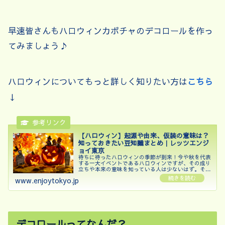
早速皆さんもハロウィンカボチャのデコロールを作っ
てみましょう♪
ハロウィンについてもっと詳しく知りたい方は
こちら
↓
【ハロウィン】起源や由来、仮装の意味は？
知っておきたい豆知識まとめ｜レッツエンジ
ョイ東京
待ちに待ったハロウィンの季節が到来！今や秋を代表
する一大イベントであるハロウィンですが、その成り
立ちや本来の意味を知っている人は少ないはず。そこ
で本記事では、ハロウィンをもっと楽しむための豆知
www.enjoytokyo.jp
識やトリビアを紹介します。さらに、2025年のハ...
デコロールってなんだ？