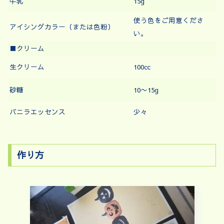
牛乳
15g
使う色をご用意くださ
アイシングカラー（または色粉）
い。
■クリーム
生クリーム
100㏄
砂糖
10〜15g
バニラエッセンス
少々
作り方