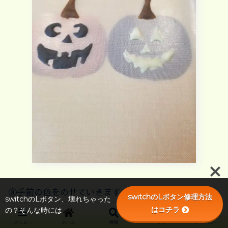
⑧手前の色をのせていきます。
switchのLボタン修理方法
switchのLボタン、壊れちゃった
はコチラ
の？そんな時には
メニュー
ホーム
検索
トップ
サイドバー
180℃に温めたオーブンで1分～1分30秒位焼くか、冷