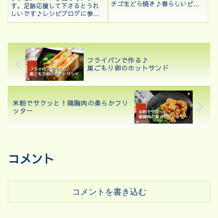
チゴ生どら焼き♪春らしいピン
す。足跡応援して下さるとうれ
ク色でひな祭りのデザートにも
しいです♪レシピブログに参加
OK！
中♪もう来週は8月ですね。暑く
て水を飲みすぎてややだるくな
っているkenchicoです💦皆さん
暑くて食欲がなくなってはいま
せんか？今回は、食欲がないと
フライパンで作る♪
きでも食...
巣ごもり卵のホットサンド
米粉でサクッと！鶏胸肉の柔らかフリ
ッター
コメント
コメントを書き込む