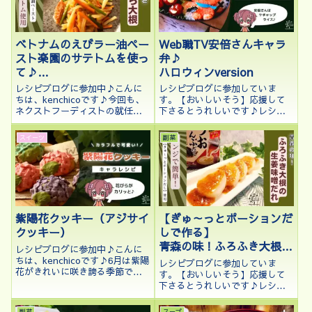
ベトナムのえびラー油ペー
Web職TV安倍さんキャラ
スト楽園のサテトムを使っ
弁♪
て♪
ハロウィンversion
ピリ辛きんぴら大根
レシピブログに参加中♪こんに
レシピブログに参加していま
ちは、kenchicoです♪今回も、
す。【おいしいそう】応援して
ネクストフーディストの就任プ
下さるとうれしいです♪レシピ
レゼントを使ってみました。ハ
ブログに参加中♪あと10日くら
ウス食品のベトナムのえびラー
いでハロウィンですね。めっき
スイーツ
副菜
油ペースト、楽園のサテトムを
り秋が深まってきましたが、半
使って、ピリ辛でコク深いきん
袖で過ごしているkenchicoです
ぴら大根を作りました♪💡この
♪最近はハロウィンにちなんだ
記事でわ...
デコ料理...
紫陽花クッキー（アジサイ
【ぎゅ～っとポーションだ
クッキー）
しで作る】
青森の味！ふろふき大根の
レシピブログに参加中♪こんに
生姜味噌だれ
ちは、kenchicoです♪6月は紫陽
レシピブログに参加していま
花がきれいに咲き誇る季節です
す。【おいしいそう】応援して
ね。前回のカービィのキャラ
下さるとうれしいです♪レシピ
弁、前々回のブーケサラダにも
ブログに参加中♪こんにちは、
紫陽花が登場いたしましたが、
kenchicoです♪11月になり、日
副菜
スープ