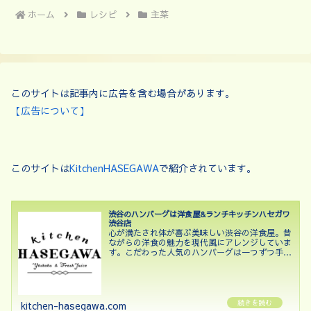
ホーム
レシピ
主菜
このサイトは記事内に広告を含む場合があります。
【広告について】
このサイトは
KitchenHASEGAWA
で紹介されています。
渋谷のハンバーグは洋食屋&ランチキッチンハセガワ
渋谷店
心が満たされ体が喜ぶ美味しい渋谷の洋食屋。昔
ながらの洋食の魅力を現代風にアレンジしていま
す。こだわった人気のハンバーグは一つずつ手作
りしており、牛肉と豚肉の合挽肉に加えて牛タン
挽肉を組み合わせ贅沢な味と食感を楽しめる逸品
です。自家製のデミグ...
kitchen-hasegawa.com