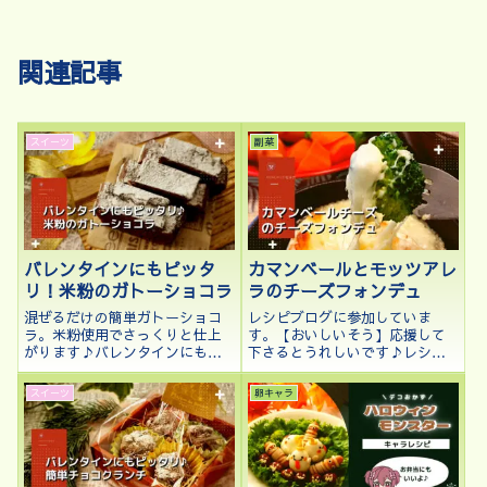
関連記事
スイーツ
副菜
バレンタインにもピッタ
カマンベールとモッツアレ
リ！米粉のガトーショコラ
ラのチーズフォンデュ
混ぜるだけの簡単ガトーショコ
レシピブログに参加していま
ラ。米粉使用でさっくりと仕上
す。【おいしいそう】応援して
がります♪バレンタインにもピ
下さるとうれしいです♪レシピ
ッタリ。
ブログに参加中♪クリックして
応援して下さるとうれしいです
スイーツ
卵キャラ
♪こんにちは、kenchicoです
♪11月も残り少なくなりまし
た。朝晩寒くて冬になるんだな
あと感じてい...