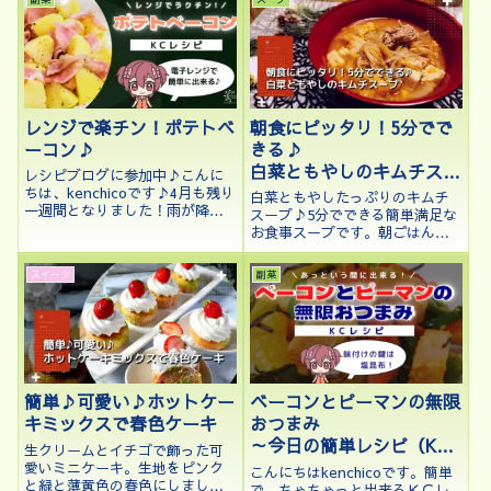
今回はクッキーで紫陽花をつく
中も肌寒い日がありますね。そ
ってみました。少ない材料で簡
んな日は体が温まるものが食べ
単に出来...
たくなります。今回は、ふろふ
き大根の...
レンジで楽チン！ポテトベ
朝食にピッタリ！5分でで
ーコン♪
きる♪
白菜ともやしのキムチスー
レシピブログに参加中♪こんに
プ
ちは、kenchicoです♪4月も残り
白菜ともやしたっぷりのキムチ
一週間となりました！雨が降る
スープ♪5分でできる簡単満足な
と寒くて、晴れると夏の様に暑
お食事スープです。朝ごはんに
い日が続いて皆さん、お疲れで
ピッタリ♪寒い日の忙しい朝ご
はないでしょうか？気温差が激
はんにと、キムチ味のスープを
スイーツ
副菜
しいので体がついていかなくて
考案。この一杯でお腹も満たさ
体調管理が難しい季節ですね。
れるように白菜ともやしをたっ
そんな...
ぷりと入れ、豚肉と豆腐も入れ
ました。
ベーコンとピーマンの無限
簡単♪可愛い♪ホットケー
おつまみ
キミックスで春色ケーキ
～今日の簡単レシピ（KC
生クリームとイチゴで飾った可
レシピ）③～
愛いミニケーキ。生地をピンク
こんにちはkenchicoです。簡単
と緑と薄黄色の春色にしまし
で、ちゃちゃっと出来るＫＣレ