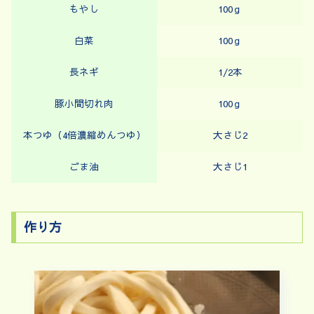
もやし
100ｇ
白菜
100ｇ
長ネギ
1/2本
豚小間切れ肉
100ｇ
本つゆ（4倍濃縮めんつゆ）
大さじ2
ごま油
大さじ1
作り方