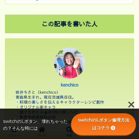
この記事を書いた人
kenchico
岩井ちさと（kenchico）
青森県生まれ。現在茨城県在住。
・料理の楽しさを伝えるキャラクターレシピ創作
・オリジナル卵キャラ
・誰でも作れる基本3色の映レシピ
・教育学部美術科出身
switchのLボタン修理方法
switchのLボタン、壊れちゃった
・カラーコーディネート、陶芸
・マイメロディ、カービー等まるいもの好き
はコチラ
の？そんな時には
東京学芸大学中等科美術科卒業後、営業・サービス業で
メニュー
ホーム
検索
トップ
サイドバー
日々精進する。