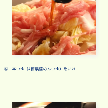
⑤ 本つゆ（4倍濃縮めんつゆ）をいれ