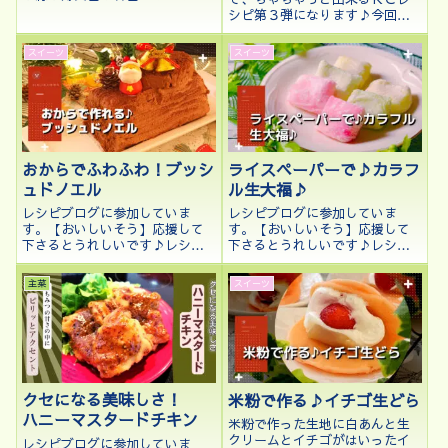
た。
シピ第３弾になります♪今回
は、COOKPADパートナーズで
当選した米久原形ベーコーンブ
スイーツ
スイーツ
ロックを使って、お酒のおつま
みにも、おかずにもなるKCレシ
ピをご紹介します。この記事で
わか...
おからでふわふわ！ブッシ
ライスペーパーで♪カラフ
ュドノエル
ル生大福♪
レシピブログに参加していま
レシピブログに参加していま
す。【おいしいそう】応援して
す。【おいしいそう】応援して
下さるとうれしいです♪レシピ
下さるとうれしいです♪レシピ
ブログに参加中♪クリックして
ブログに参加中♪クリックして
応援して下さるとうれしいです
応援して下さるとうれしいです
主菜
スイーツ
♪こんにちは、kenchicoです♪
♪こんにちは、kenchicoです。
クリスマスももうすぐなので、
先日2023.11.29にCOOKPADが
今年こそはと今まで作りたかっ
食トレンド大賞2023を...
たブッシュ...
クセになる美味しさ！
米粉で作る♪イチゴ生どら
ハニーマスタードチキン
米粉で作った生地に白あんと生
クリームとイチゴがはいったイ
レシピブログに参加していま