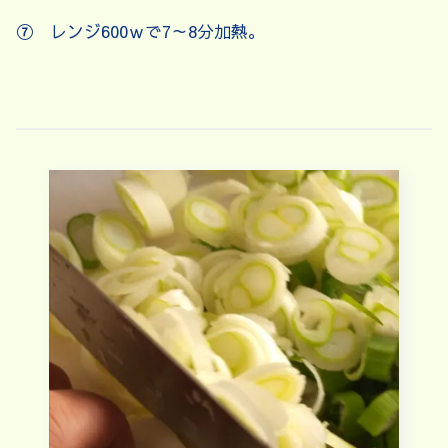
⑦ レンジ600ｗで7～8分加熱。