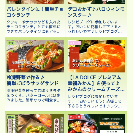
デコおかず♪ハロウィンモ
バレンタインに！簡単チョ
ンスター♪
コクランチ
レシピブログに参加していま
クッキーやナッツなどを入れた
す。おいしい応援して下さると
チョコクランチ。とても簡単に
うれしいです♪レシピブログに
できてバレンタインにもピッタ
参加中♪こんにちは、kenchico
リです♪
です♪10月ももう中盤。ハロウ
主菜
スイーツ
ィンも近づいてきましたね。今
回はCOOKPADのハロウィン特
別企画に応募したデコおかずの
レシ...
冷凍野菜で作る♪
【LA DOLCE プレミアム
簡単ごぼうサラダサンド
幸福みかん】を使って♪
みかんのクリームチーズム
冷凍野菜を使ってごぼうサラダ
ース
をつくり、バターロールにはさ
レシピブログに参加していま
みました。簡単なので朝食やラ
す。【おいしいそう】応援して
ンチにもピッタリです。
下さるとうれしいです♪レシピ
ブログに参加中♪クリックして
応援して下さるとうれしいです
副菜
キャラ弁
♪こんにちは、kenchicoです♪
愛知県のLA DOLCE 平岩ファー
ム株式会社から【LA DOLC...