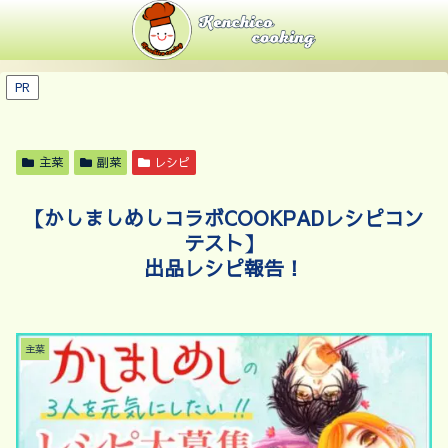
PR
主菜
副菜
レシピ
【かしましめしコラボCOOKPADレシピコン
テスト】
出品レシピ報告！
主菜