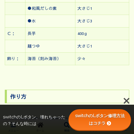
●和風だしの素
大さじ1
●水
大さじ3
Ｃ：
長芋
400ｇ
麺つゆ
大さじ1
飾り：
海苔（刻み海苔）
少々
作り方
switchのLボタン修理方法
switchのLボタン、壊れちゃった
1：米２合を研ぎ、通常通りに水を入れて、大麦100ｇ
はコチラ
の？そんな時には
を入れて水を200cc入れて普通に炊きます。
メニュー
ホーム
検索
トップ
サイドバー