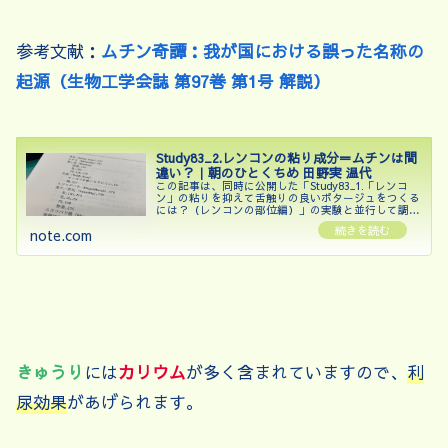
参考文献：
ムチン奇譚：我が国における誤った名称の
起源（生物工学会誌 第97巻 第1号 解説）
Study83_2.レンコンの粘り成分＝ムチンは間
違い？｜朝のひとくちめ 田野実 温代
この記事は、同時に公開した「Study83_1.「レンコ
ン」の粘りを抑えて舌触りの良いポタージュをつくる
には？（レンコンの部位編）」の実験と並行して調べ
た内容をまとめたものです。記事の内容に「今回の実
note.com
験」と言う記載が出てきますので、実験記事...
きゅうり
には
カリウム
が多く含まれていますので、
利
尿効果
があげられます。