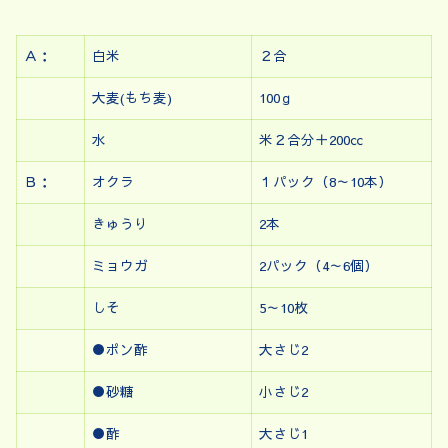
Ａ：
白米
２合
大麦(もち麦)
100ｇ
水
米２合分＋200㏄
Ｂ：
オクラ
１パック（8～10本）
きゅうり
2本
ミョウガ
2パック（4～6個）
しそ
5～10枚
●ポン酢
大さじ2
●砂糖
小さじ2
●酢
大さじ1