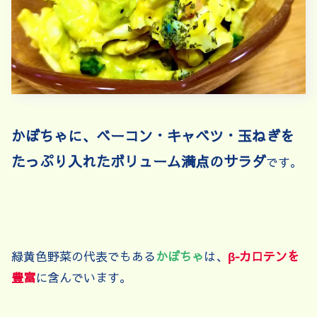
かぼちゃに、ベーコン・キャベツ・玉ねぎを
たっぷり入れたボリューム満点のサラダ
です。
緑黄色野菜の代表でもある
かぼちゃ
は、
β‐カロテンを
豊富
に含んでいます。