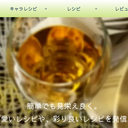
キャラレシピ
レシピ
レビ
簡単でも見栄え良く。
可愛いレシピや、彩り良いレシピを発信