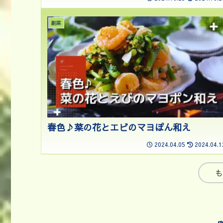
副菜
春色♪菜の花とエビのマヨぽん和え
2024.04.05
2024.04.1
も