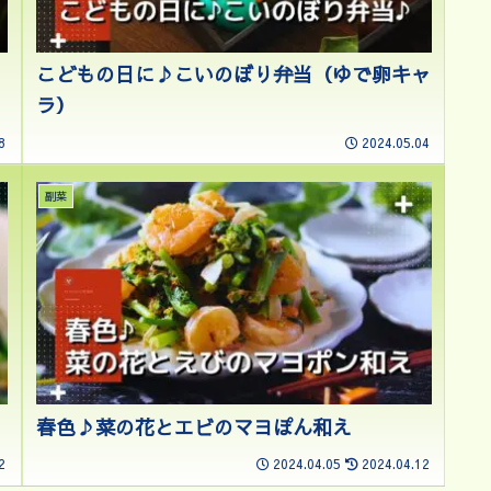
こどもの日に♪こいのぼり弁当（ゆで卵キャ
ラ）
8
2024.05.04
副菜
春色♪菜の花とエビのマヨぽん和え
2
2024.04.05
2024.04.12