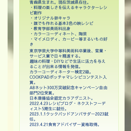
青森県生まれ。現在茨城県在住。
・料理の楽しさを伝えるキャラクターレシ
ピ創作
・オリジナル卵キャラ
・誰でも作れる基本3色の映レシピ
・教育学部美術科出身
・カラーコーディネート、陶芸
・マイメロディ、カービー等まるいもの好
き
東京学芸大学中等科美術科卒業後、営業・
サービス業で日々精進する。
趣味の料理・DIYなどで生活に活力を与え
ることが出来る情報を発信。
カラーコーディネーター検定2級。
COOKPADポッチャマレシピコンテスト入
賞。
A8ネット300万突破記念キャンペーン自由
部門2位受賞。
日本唐揚協会認定カラアゲニスト。
2022.4.23レシピブログ・ネクストフーデ
ィスト5期生に就任。
2023.1.1クックパッドアンバサダー2023就
任。
2023.4.21食育アドバイザー資格取得。