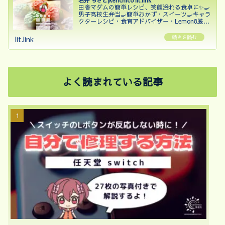
田舎マダムの簡単レシピ、笑顔溢れる食卓に✨🍳
男子高校生弁当🍳簡単おかず・スイーツ🍳キャラ
クターレシピ・食育アドバイザー・Lemon8厳選
クリエイター・Nadia Artist・Cookpadアンバサ
ダー2023・2024・カラーコーディネー...
lit.link
よく読まれている記事