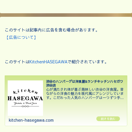
このサイトは記事内に広告を含む場合があります。
【広告について】
このサイトは
KitchenHASEGAWA
で紹介されています。
渋谷のハンバーグは洋食屋&ランチキッチンハセガワ
渋谷店
心が満たされ体が喜ぶ美味しい渋谷の洋食屋。昔
ながらの洋食の魅力を現代風にアレンジしていま
す。こだわった人気のハンバーグは一つずつ手作
りしており、牛肉と豚肉の合挽肉に加えて牛タン
挽肉を組み合わせ贅沢な味と食感を楽しめる逸品
です。自家製のデミグ...
kitchen-hasegawa.com