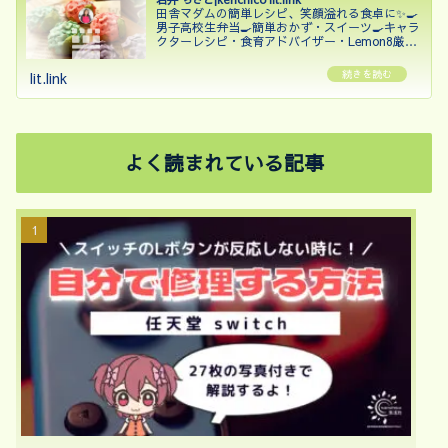
田舎マダムの簡単レシピ、笑顔溢れる食卓に✨🍳
男子高校生弁当🍳簡単おかず・スイーツ🍳キャラ
クターレシピ・食育アドバイザー・Lemon8厳選
クリエイター・Nadia Artist・Cookpadアンバサ
ダー2023・2024・カラーコーディネー...
lit.link
よく読まれている記事