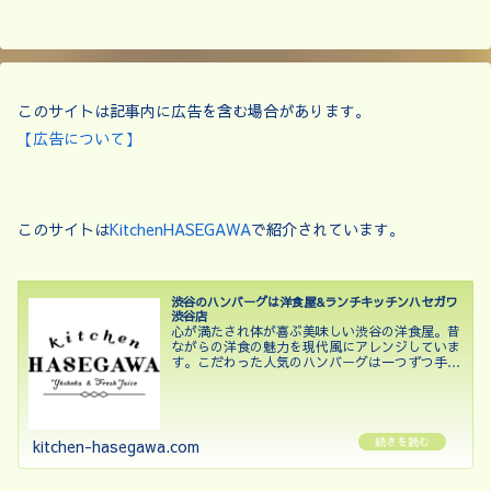
このサイトは記事内に広告を含む場合があります。
【広告について】
このサイトは
KitchenHASEGAWA
で紹介されています。
渋谷のハンバーグは洋食屋&ランチキッチンハセガワ
渋谷店
心が満たされ体が喜ぶ美味しい渋谷の洋食屋。昔
ながらの洋食の魅力を現代風にアレンジしていま
す。こだわった人気のハンバーグは一つずつ手作
りしており、牛肉と豚肉の合挽肉に加えて牛タン
挽肉を組み合わせ贅沢な味と食感を楽しめる逸品
です。自家製のデミグ...
kitchen-hasegawa.com